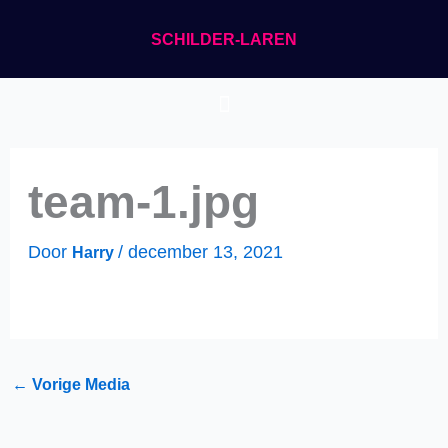
Ga
SCHILDER-LAREN
naar
de
Menu
inhoud
team-1.jpg
Door
/
december 13, 2021
Harry
←
Vorige Media