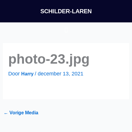
Ga
SCHILDER-LAREN
naar
de
Menu
inhoud
photo-23.jpg
Door
/
december 13, 2021
Harry
←
Vorige Media