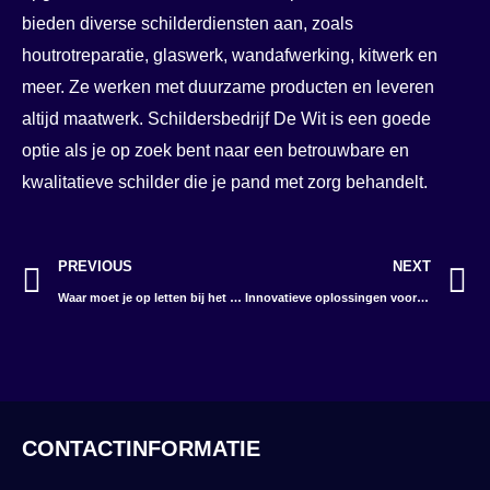
bieden diverse schilderdiensten aan, zoals
houtrotreparatie, glaswerk, wandafwerking, kitwerk en
meer. Ze werken met duurzame producten en leveren
altijd maatwerk. Schildersbedrijf De Wit is een goede
optie als je op zoek bent naar een betrouwbare en
kwalitatieve schilder die je pand met zorg behandelt.
Vorige
V
PREVIOUS
NEXT
Waar moet je op letten bij het kopen van je eerste huis?
Innovatieve oplossingen voor klein chemisch afval
CONTACTINFORMATIE