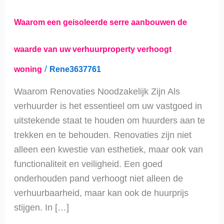
serre
Waarom een geisoleerde serre aanbouwen de
aanbouwen
de
waarde van uw verhuurproperty verhoogt
waarde
/
woning
Rene3637761
van
uw
Waarom Renovaties Noodzakelijk Zijn Als
verhuurproperty
verhuurder is het essentieel om uw vastgoed in
verhoogt
uitstekende staat te houden om huurders aan te
trekken en te behouden. Renovaties zijn niet
alleen een kwestie van esthetiek, maar ook van
functionaliteit en veiligheid. Een goed
onderhouden pand verhoogt niet alleen de
verhuurbaarheid, maar kan ook de huurprijs
stijgen. In […]